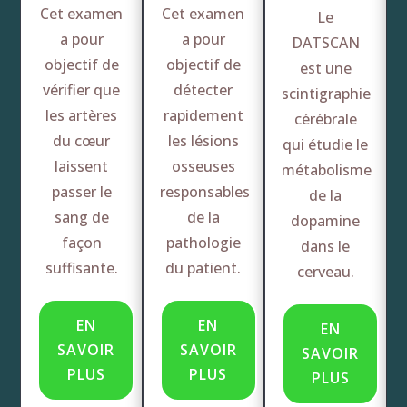
Cet examen
Cet examen
Le
a pour
a pour
DATSCAN
objectif de
objectif de
est une
vérifier que
détecter
scintigraphie
les artères
rapidement
cérébrale
du cœur
les lésions
qui étudie le
laissent
osseuses
métabolisme
passer le
responsables
de la
sang de
de la
dopamine
façon
pathologie
dans le
suffisante.
du patient.
cerveau.
EN
EN
EN
SAVOIR
SAVOIR
SAVOIR
PLUS
PLUS
PLUS