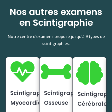
Nos autres examens
en Scintigraphie
Notre centre d’examens propose jusqu’à 9 types de
scintigraphies.



Scintigraphie
Scintigraphie
Scintigraph
Myocardique
Osseuse
Cérébrale